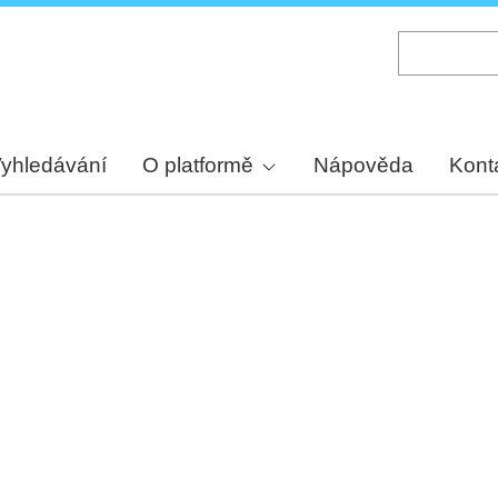
Skip
to
main
content
yhledávání
O platformě
Nápověda
Kont