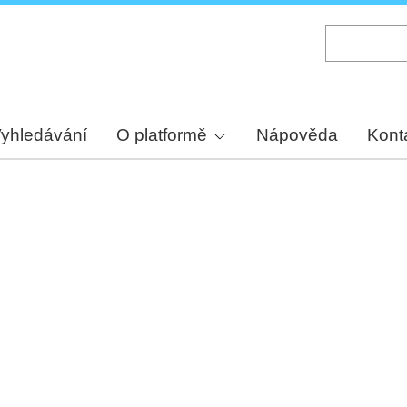
Skip
to
main
content
yhledávání
O platformě
Nápověda
Kont