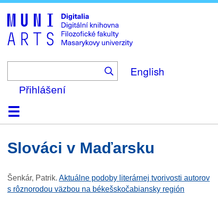
Skip
to
main
content
English
Přihlášení
Domů
Kolekce
Prohlížení
Vyhledávání
O platformě
Nápověda
Kontakt
Digitalia
Slováci v Maďarsku
Šenkár, Patrik
.
Aktuálne podoby literárnej tvorivosti autorov
s rôznorodou väzbou na békešskočabiansky región