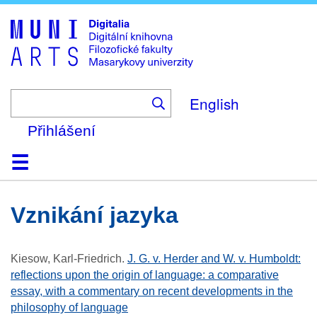
Skip
to
main
content
English
Přihlášení
Domů
Kolekce
Prohlížení
Vyhledávání
O platformě
Nápověda
Kontakt
Digitalia
vznikání jazyka
Kiesow, Karl-Friedrich
.
J. G. v. Herder and W. v. Humboldt:
reflections upon the origin of language: a comparative
essay, with a commentary on recent developments in the
philosophy of language