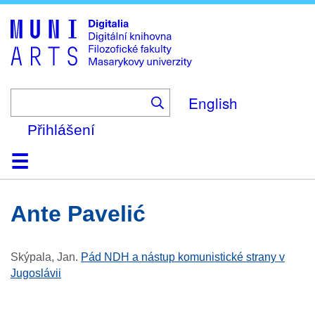
Skip
to
main
content
English
Přihlášení
Domů
Kolekce
Prohlížení
Vyhledávání
O platformě
Nápověda
Kontakt
Digitalia
Ante Pavelić
Skýpala, Jan
.
Pád NDH a nástup komunistické strany v
Jugoslávii