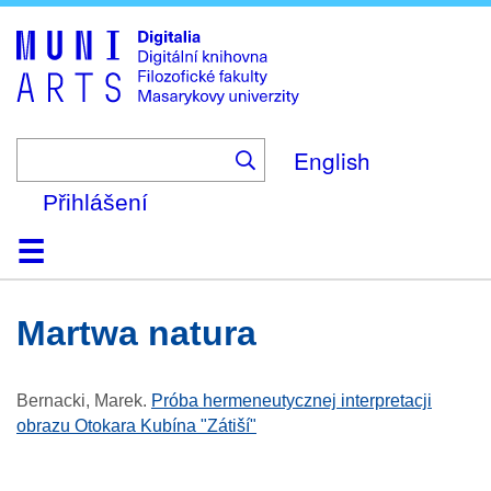
Skip
to
main
content
English
Přihlášení
Domů
Kolekce
Prohlížení
Vyhledávání
O platformě
Nápověda
Kontakt
Digitalia
martwa natura
Bernacki, Marek
.
Próba hermeneutycznej interpretacji
obrazu Otokara Kubína "Zátiší"