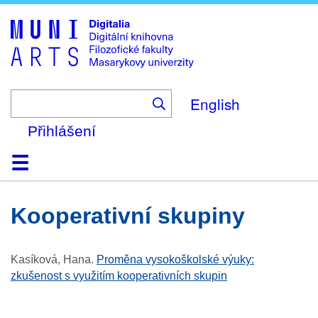
Skip
to
main
content
English
Přihlášení
Domů
Kolekce
Prohlížení
Vyhledávání
O platformě
Nápověda
Kontakt
Digitalia
kooperativní skupiny
Kasíková, Hana
.
Proměna vysokoškolské výuky:
zkušenost s využitím kooperativních skupin