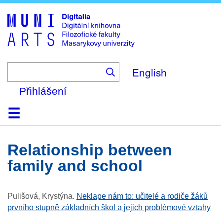
Skip
to
main
content
English
Přihlášení
Domů
Kolekce
Prohlížení
Vyhledávání
O platformě
Nápověda
Kontakt
Digitalia
relationship between
family and school
Pulišová, Krystýna
.
Neklape nám to: učitelé a rodiče žáků
prvního stupně základních škol a jejich problémové vztahy