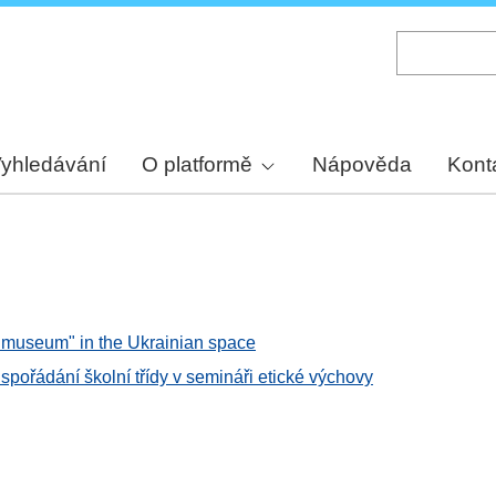
Skip
to
main
content
yhledávání
O platformě
Nápověda
Kont
 "museum" in the Ukrainian space
pořádání školní třídy v semináři etické výchovy