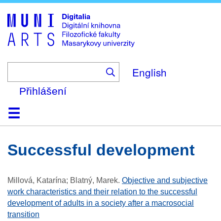
Skip
to
main
content
English
Přihlášení
Domů
Kolekce
Prohlížení
Vyhledávání
O platformě
Nápověda
Kontakt
Digitalia
successful development
Millová, Katarína; Blatný, Marek
.
Objective and subjective
work characteristics and their relation to the successful
development of adults in a society after a macrosocial
transition