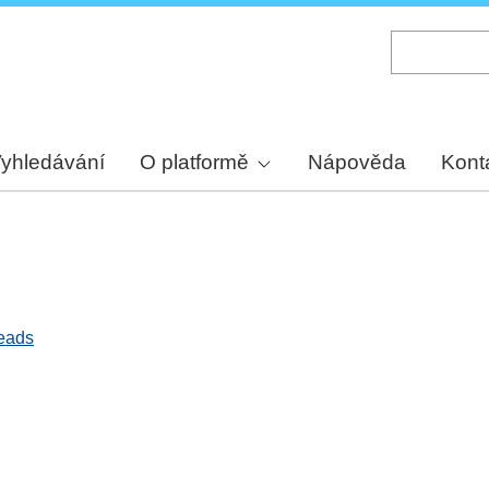
Skip
to
main
content
yhledávání
O platformě
Nápověda
Kont
heads