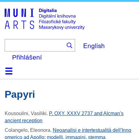
Skip
to
main
content
English
Přihlášení
Domů
Kolekce
Prohlížení
Vyhledávání
O platformě
Nápověda
Kontakt
Digitalia
papyri
Kousoulini, Vasiliki
.
P. OXY. XXXV 2737 and Alcman's
ancient reception
Colangelo, Eleonora
.
Neoanalisi e intertestualità dell'Inno
omerico ad Apollo: modelli, immagini, stemma