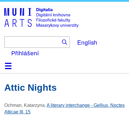
Skip
to
main
content
English
Přihlášení
Domů
Kolekce
Prohlížení
Vyhledávání
O platformě
Nápověda
Kontakt
Digitalia
Attic Nights
Ochman, Katarzyna
.
A literary interchange - Gellius, Noctes
Atticae III, 15