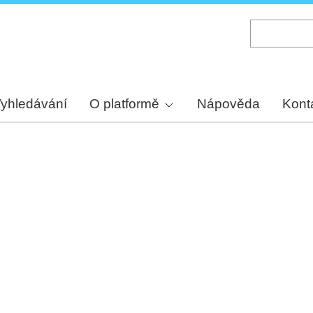
Skip
to
main
content
yhledávání
O platformě
Nápověda
Kont