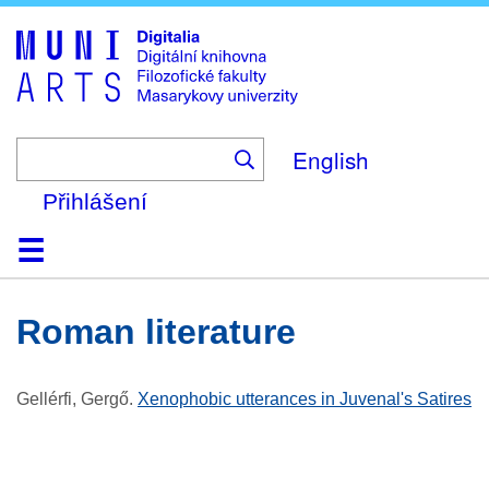
Skip
to
main
content
English
Přihlášení
Domů
Kolekce
Prohlížení
Vyhledávání
O platformě
Nápověda
Kontakt
Digitalia
Roman literature
Gellérfi, Gergő
.
Xenophobic utterances in Juvenal's Satires