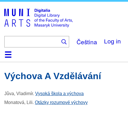
Skip
to
main
content
Čeština
Log in
Home
Collections
Browse
Search
About
Help
Contact
Digitalia
Výchova A Vzdělávání
Jůva, Vladimír
.
Vysoká škola a výchova
Monatová, Lili
.
Otázky rozumové výchovy