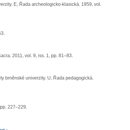
verzity. E, Řada archeologicko-klasická.
1959, vol.
53.
Sacra.
2011, vol. 9, iss. 1, pp. 81–83.
ulty brněnské univerzity. U, Řada pedagogická.
, pp. 227–229.
ast
ast »