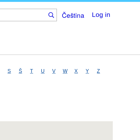
Čeština
Log in
S
Š
T
U
V
W
X
Y
Z