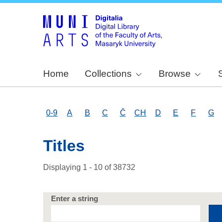
Home
Collections
Browse
0-9
A
B
C
Č
CH
D
E
F
G
Titles
Displaying 1 - 10 of 38732
Enter a string