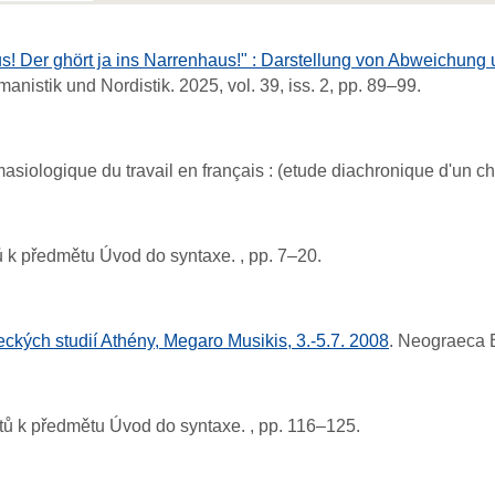
aus! Der ghört ja ins Narrenhaus!" : Darstellung von Abweichung 
manistik und Nordistik.
2025, vol. 39, iss. 2, pp. 89–99.
asiologique du travail en français : (etude diachronique d'un 
ů k předmětu Úvod do syntaxe.
, pp. 7–20.
ckých studií Athény, Megaro Musikis, 3.-5.7. 2008
.
Neograeca 
xtů k předmětu Úvod do syntaxe.
, pp. 116–125.