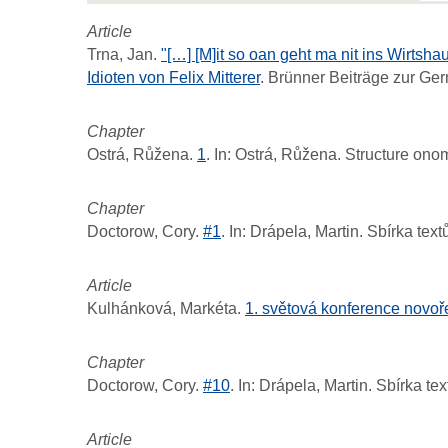
Article
Trna, Jan.
"[…] [M]it so oan geht ma nit ins Wirtsh
Idioten von Felix Mitterer
.
Brünner Beiträge zur Ger
Chapter
Ostrá, Růžena.
1
. In: Ostrá, Růžena.
Structure onom
Chapter
Doctorow, Cory.
#1
. In: Drápela, Martin.
Sbírka text
Article
Kulhánková, Markéta.
1. světová konference novoře
Chapter
Doctorow, Cory.
#10
. In: Drápela, Martin.
Sbírka te
Article