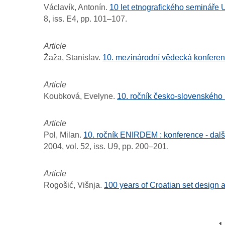
Václavík, Antonín.
10 let etnografického semináře U
8, iss. E4, pp. 101–107.
Article
Žaža, Stanislav.
10. mezinárodní vědecká konferen
Article
Koubková, Evelyne.
10. ročník česko-slovenského 
Article
Pol, Milan.
10. ročník ENIRDEM : konference - další
2004, vol. 52, iss. U9, pp. 200–201.
Article
Rogošić, Višnja.
100 years of Croatian set design
P
1