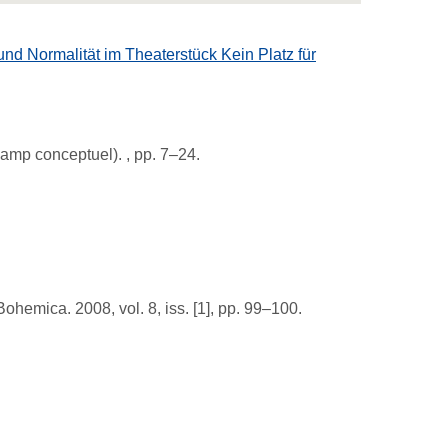
und Normalität im Theaterstück Kein Platz für
champ conceptuel).
, pp. 7–24.
Bohemica.
2008, vol. 8, iss. [1], pp. 99–100.