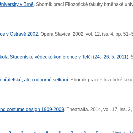
niversity v Brně
.
Sborník prací Filozofické fakulty brněnské uni
ce v Ostravě 2002
.
Opera Slavica.
2002, vol. 12, iss. 4, pp. 51–
kola Studentské vědecké konference v Telči (24.–26. 5. 2011)
.
 přátelské, ale i odborné setkání
.
Sborník prací Filozofické fak
 and costume design 1909-2009
.
Theatralia.
2014, vol. 17, iss. 2
age
Page
2
Page
3
Page
4
Page
5
Page
6
Page
7
Page
8
Page
9
…
Next
Next ››
L
L