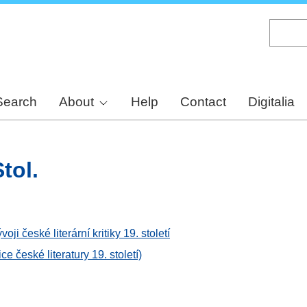
Skip
to
main
content
Search
About
Help
Contact
Digitalia
tol.
ji české literární kritiky 19. století
e české literatury 19. století)