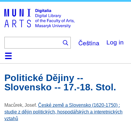
Skip
to
main
content
Čeština
Log in
Home
Collections
Browse
Search
About
Help
Contact
Digitalia
Politické Dějiny --
Slovensko -- 17.-18. Stol.
Macůrek, Josef
.
České země a Slovensko (1620-1750) :
studie z dějin politických, hospodářských a interetnických
vztahů