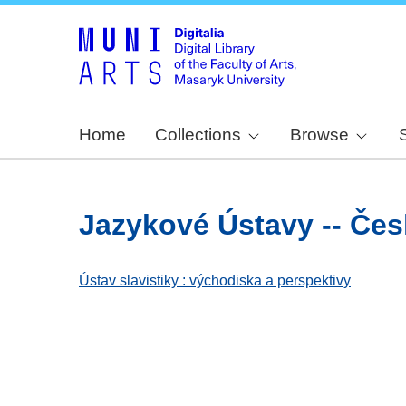
Home
Collections
Browse
Jazykové Ústavy -- Česko
Ústav slavistiky : východiska a perspektivy