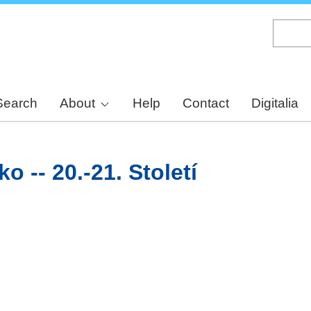
Skip
to
main
content
Search
About
Help
Contact
Digitalia
 -- 20.-21. Století