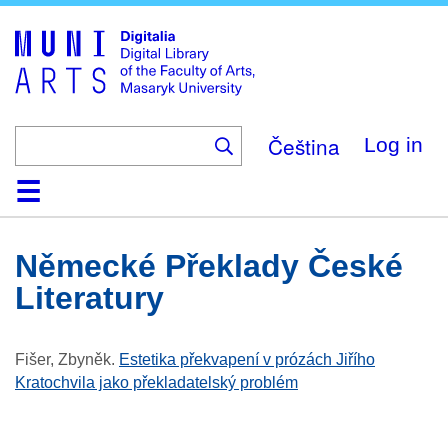
Skip
to
main
content
Čeština
Log in
Home
Collections
Browse
Search
About
Help
Contact
Digitalia
Německé Překlady České
Literatury
Fišer, Zbyněk
.
Estetika překvapení v prózách Jiřího
Kratochvila jako překladatelský problém