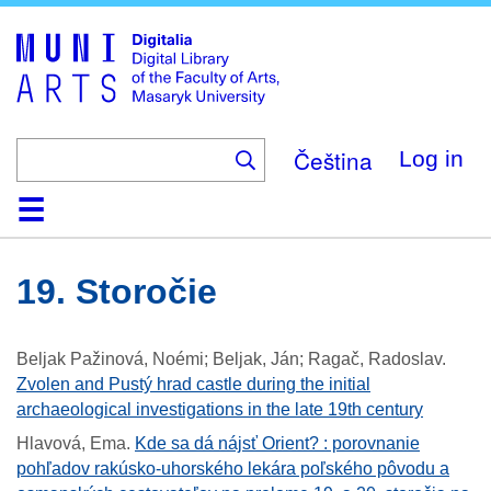
Skip
to
main
content
Čeština
Log in
Home
Collections
Browse
Search
About
Help
Contact
Digitalia
19. Storočie
Beljak Pažinová, Noémi; Beljak, Ján; Ragač, Radoslav
.
Zvolen and Pustý hrad castle during the initial
archaeological investigations in the late 19th century
Hlavová, Ema
.
Kde sa dá nájsť Orient? : porovnanie
pohľadov rakúsko-uhorského lekára poľského pôvodu a