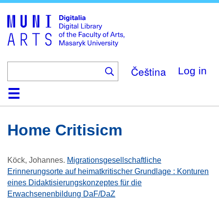
Skip
to
main
content
Čeština
Log in
Home
Collections
Browse
Search
About
Help
Contact
Digitalia
Home Critisicm
Köck, Johannes
.
Migrationsgesellschaftliche
Erinnerungsorte auf heimatkritischer Grundlage : Konturen
eines Didaktisierungskonzeptes für die
Erwachsenenbildung DaF/DaZ