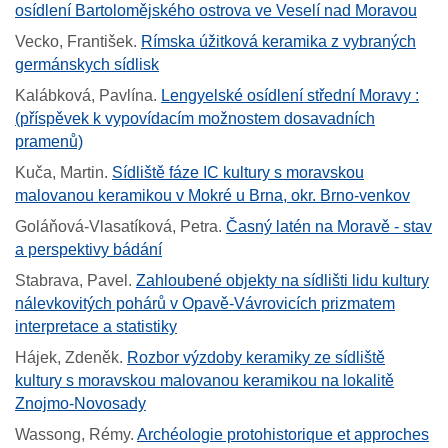
osídlení Bartolomějského ostrova ve Veselí nad Moravou
Vecko, František
.
Rímska úžitková keramika z vybraných
germánskych sídlisk
Kalábková, Pavlína
.
Lengyelské osídlení střední Moravy :
(příspěvek k vypovídacím možnostem dosavadních
pramenů)
Kuča, Martin
.
Sídliště fáze IC kultury s moravskou
malovanou keramikou v Mokré u Brna, okr. Brno-venkov
Goláňová-Vlasatíková, Petra
.
Časný latén na Moravě - stav
a perspektivy bádání
Stabrava, Pavel
.
Zahloubené objekty na sídlišti lidu kultury
nálevkovitých pohárů v Opavě-Vávrovicích prizmatem
interpretace a statistiky
Hájek, Zdeněk
.
Rozbor výzdoby keramiky ze sídliště
kultury s moravskou malovanou keramikou na lokalitě
Znojmo-Novosady
Wassong, Rémy
.
Archéologie protohistorique et approches