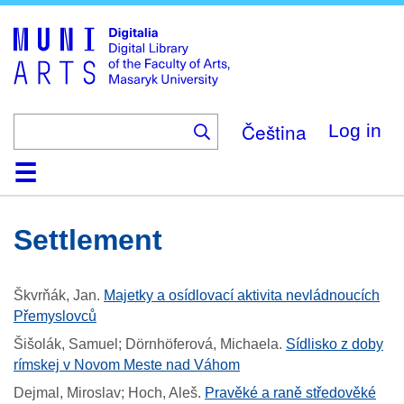
Skip
to
main
content
Čeština
Log in
Home
Collections
Browse
Search
About
Help
Contact
Digitalia
Settlement
Škvrňák, Jan
.
Majetky a osídlovací aktivita nevládnoucích
Přemyslovců
Šišolák, Samuel; Dörnhöferová, Michaela
.
Sídlisko z doby
rímskej v Novom Meste nad Váhom
Dejmal, Miroslav; Hoch, Aleš
.
Pravěké a raně středověké