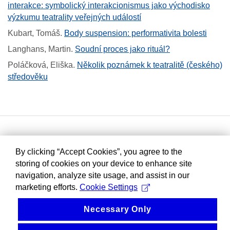
interakce: symbolický interakcionismus jako východisko
výzkumu teatrality veřejných událostí
Kubart, Tomáš
.
Body suspension: performativita bolesti
Langhans, Martin
.
Soudní proces jako rituál?
Poláčková, Eliška
.
Několik poznámek k teatralitě (českého)
středověku
By clicking “Accept Cookies”, you agree to the
storing of cookies on your device to enhance site
navigation, analyze site usage, and assist in our
marketing efforts.
Cookie Settings
Necessary Only