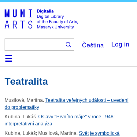
Skip
to
main
content
Čeština
Log in
Home
Collections
Browse
Search
About
Help
Contact
Digitalia
Teatralita
Musilová, Martina
.
Teatralita veřejných událostí ‒ uvedení
do problematiky
Kubina, Lukáš
.
Oslavy "Prvního máje" v roce 1948:
interpretativní analýza
Kubina, Lukáš; Musilová, Martina
.
Svět je symbolická