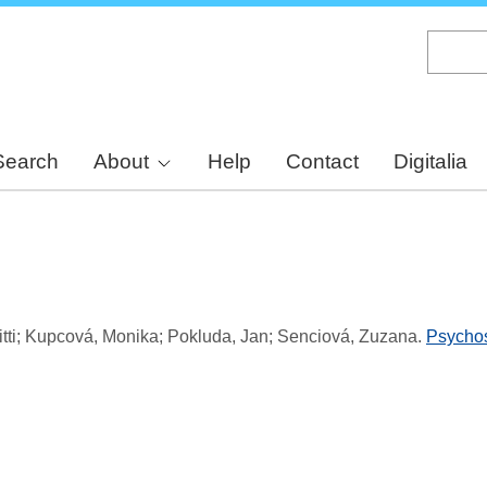
Skip
to
main
content
Search
About
Help
Contact
Digitalia
itti; Kupcová, Monika; Pokluda, Jan; Senciová, Zuzana
.
Psychos