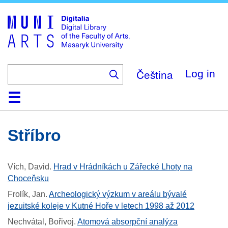
Skip
to
main
content
Čeština
Log in
Home
Collections
Browse
Search
About
Help
Contact
Digitalia
Stříbro
Vích, David
.
Hrad v Hrádníkách u Zářecké Lhoty na
Choceňsku
Frolík, Jan
.
Archeologický výzkum v areálu bývalé
jezuitské koleje v Kutné Hoře v letech 1998 až 2012
Nechvátal, Bořivoj
.
Atomová absorpční analýza