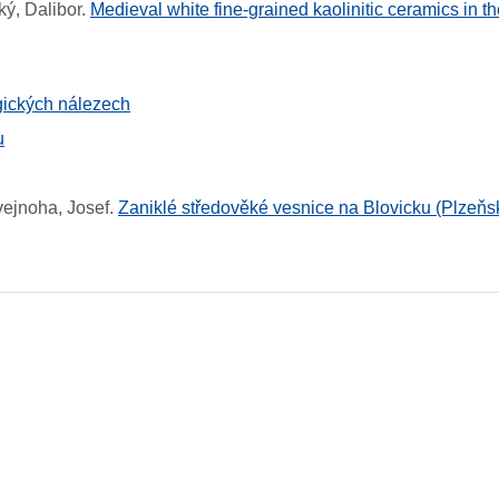
ký, Dalibor
.
Medieval white fine-grained kaolinitic ceramics in 
gických nálezech
u
vejnoha, Josef
.
Zaniklé středověké vesnice na Blovicku (Plzeňsk