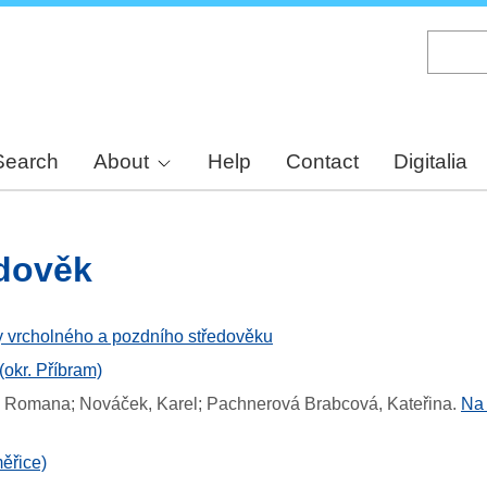
Skip
to
main
content
Search
About
Help
Contact
Digitalia
edověk
 vrcholného a pozdního středověku
okr. Příbram)
á, Romana; Nováček, Karel; Pachnerová Brabcová, Kateřina
.
Na 
ěřice)