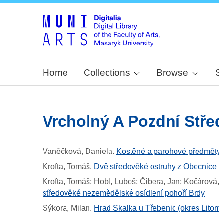
Home
Collections
Browse
Vrcholný A Pozdní Stř
Vaněčková, Daniela
.
Kostěné a parohové předměty
Krofta, Tomáš
.
Dvě středověké ostruhy z Obecnice (
Krofta, Tomáš; Hobl, Luboš; Čibera, Jan; Kočárov
středověké nezemědělské osídlení pohoří Brdy
Sýkora, Milan
.
Hrad Skalka u Třebenic (okres Litom