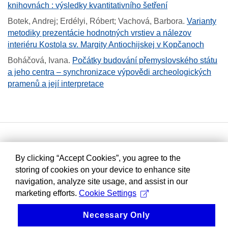
knihovnách : výsledky kvantitativního šetření
Botek, Andrej; Erdélyi, Róbert; Vachová, Barbora
.
Varianty
metodiky prezentácie hodnotných vrstiev a nálezov
interiéru Kostola sv. Margity Antiochijskej v Kopčanoch
Boháčová, Ivana
.
Počátky budování přemyslovského státu
a jeho centra – synchronizace výpovědi archeologických
pramenů a její interpretace
By clicking “Accept Cookies”, you agree to the
storing of cookies on your device to enhance site
navigation, analyze site usage, and assist in our
marketing efforts.
Cookie Settings
Necessary Only