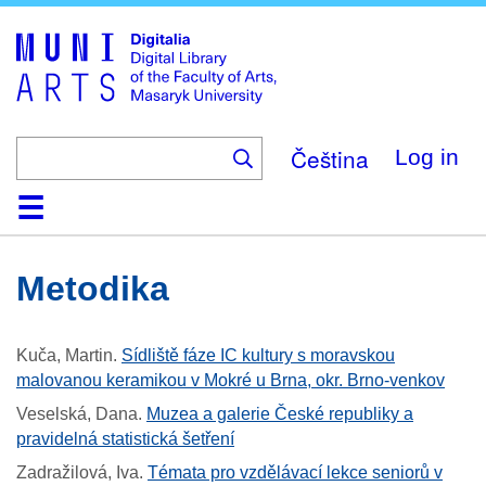
Skip
to
main
content
Čeština
Log in
Home
Collections
Browse
Search
About
Help
Contact
Digitalia
Metodika
Kuča, Martin
.
Sídliště fáze IC kultury s moravskou
malovanou keramikou v Mokré u Brna, okr. Brno-venkov
Veselská, Dana
.
Muzea a galerie České republiky a
pravidelná statistická šetření
Zadražilová, Iva
.
Témata pro vzdělávací lekce seniorů v