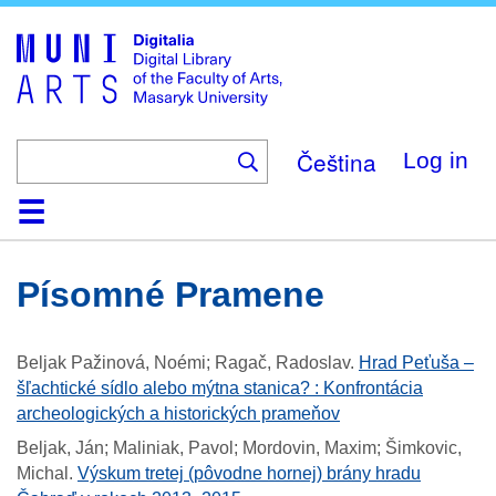
Skip
to
main
content
Čeština
Log in
Home
Collections
Browse
Search
About
Help
Contact
Digitalia
Písomné Pramene
Beljak Pažinová, Noémi; Ragač, Radoslav
.
Hrad Peťuša –
šľachtické sídlo alebo mýtna stanica? : Konfrontácia
archeologických a historických prameňov
Beljak, Ján; Maliniak, Pavol; Mordovin, Maxim; Šimkovic,
Michal
.
Výskum tretej (pôvodne hornej) brány hradu