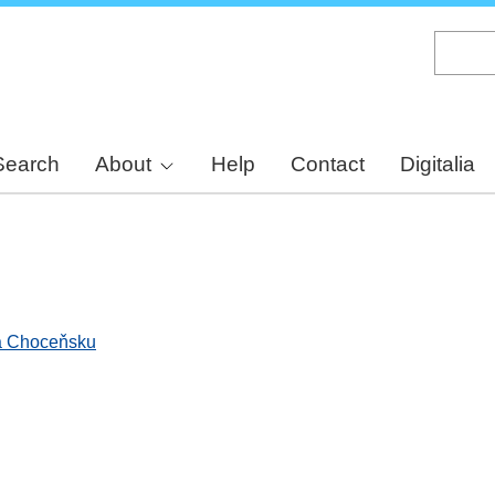
Skip
to
main
content
Search
About
Help
Contact
Digitalia
na Choceňsku