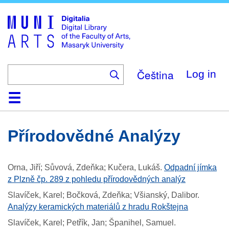
Skip
to
main
content
Čeština
Log in
Home
Collections
Browse
Search
About
Help
Contact
Digitalia
Přírodovědné Analýzy
Orna, Jiří; Sůvová, Zdeňka; Kučera, Lukáš
.
Odpadní jímka
z Plzně čp. 289 z pohledu přírodovědných analýz
Slavíček, Karel; Bočková, Zdeňka; Všianský, Dalibor
.
Analýzy keramických materiálů z hradu Rokštejna
Slavíček, Karel; Petřík, Jan; Španihel, Samuel
.