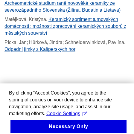
Archeometrické studium raně novověké keramiky ze
severozápadního Slovenska (Žilina, Budatín a Lietava)
Matějková, Kristýna
.
Keramický sortiment turnovských
domácností : možnosti zpracování keramických souborů z
městských souvrství
Pícka, Jan; Hůrková, Jindra; Schneiderwinklová, Pavlína
.
Odpadní jímky z Kašperských hor
By clicking “Accept Cookies”, you agree to the
storing of cookies on your device to enhance site
navigation, analyze site usage, and assist in our
marketing efforts.
Cookie Settings
Necessary Only