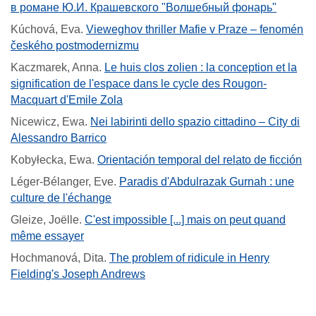
в романе Ю.И. Крашевского "Волшебный фонарь"
Kúchová, Eva
.
Vieweghov thriller Mafie v Praze – fenomén
českého postmodernizmu
Kaczmarek, Anna
.
Le huis clos zolien : la conception et la
signification de l'espace dans le cycle des Rougon-
Macquart d'Emile Zola
Nicewicz, Ewa
.
Nei labirinti dello spazio cittadino – City di
Alessandro Barrico
Kobyłecka, Ewa
.
Orientación temporal del relato de ficción
Léger-Bélanger, Eve
.
Paradis d'Abdulrazak Gurnah : une
culture de l'échange
Gleize, Joëlle
.
C'est impossible [...] mais on peut quand
même essayer
Hochmanová, Dita
.
The problem of ridicule in Henry
Fielding's Joseph Andrews