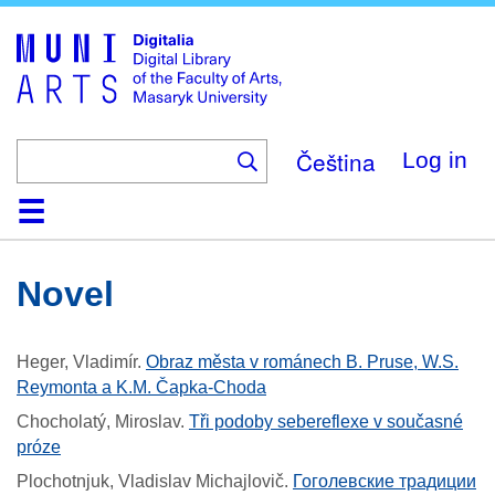
Skip
to
main
content
Čeština
Log in
Home
Collections
Browse
Search
About
Help
Contact
Digitalia
Novel
Heger, Vladimír
.
Obraz města v románech B. Pruse, W.S.
Reymonta a K.M. Čapka-Choda
Chocholatý, Miroslav
.
Tři podoby sebereflexe v současné
próze
Plochotnjuk, Vladislav Michajlovič
.
Гоголевские традиции