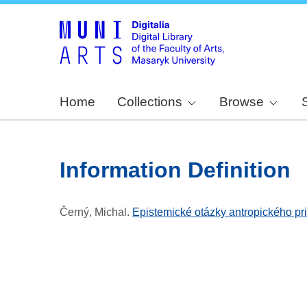
Home
Collections
Browse
Information Definition
Černý, Michal
.
Epistemické otázky antropického pr