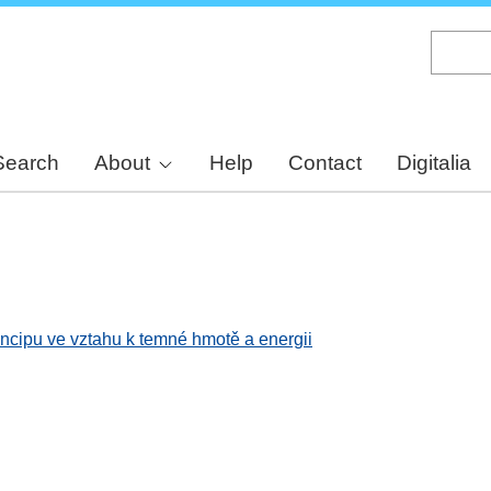
Skip
to
main
content
Search
About
Help
Contact
Digitalia
incipu ve vztahu k temné hmotě a energii