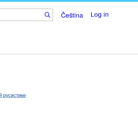
Čeština
Log in
й русистике