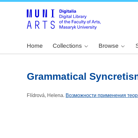
Home
Collections
Browse
Grammatical Syncretis
Flídrová, Helena
.
Возможности применения теори