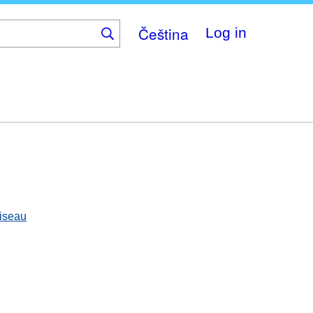
Čeština
Log in
oiseau