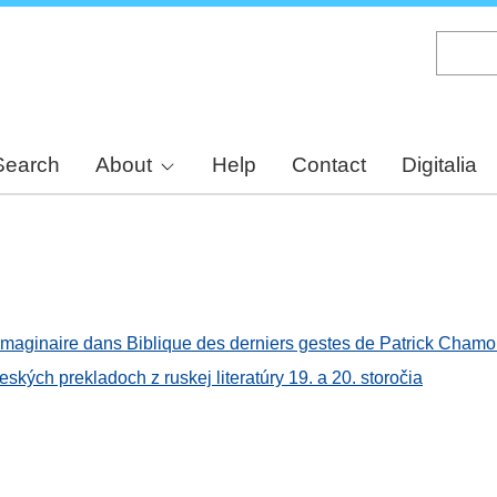
Skip
to
main
content
Search
About
Help
Contact
Digitalia
e l'imaginaire dans Biblique des derniers gestes de Patrick Cham
ských prekladoch z ruskej literatúry 19. a 20. storočia