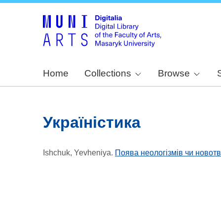
Home
Collections
Browse
Україністика
Ishchuk, Yevheniya
.
Поява неологізмів чи новотво