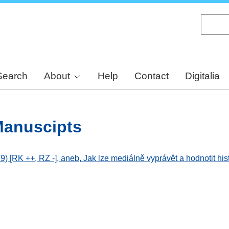
Skip
to
main
content
Search
About
Help
Contact
Digitalia
Manuscipts
 [RK ++, RZ -], aneb, Jak lze mediálně vyprávět a hodnotit hist