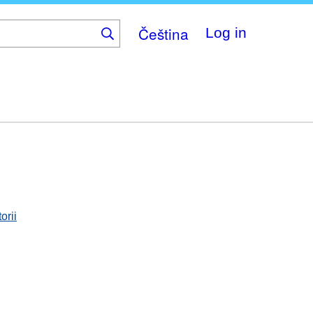
Čeština
Log in
orii