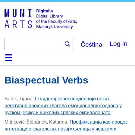
Skip
to
main
content
Čeština
Log in
Home
Collections
Browse
Search
About
Help
Contact
Digitalia
Biaspectual Verbs
Balek, Tijana
.
О видској кореспонденцији неких
негативно обојених глагола емоционалних односа у
руском језику и њихових српских еквивалената
Mitrićević-Štěpánek, Katarina
.
Префиксација као процес
интеграције глаголских позајмљеница у чешком и