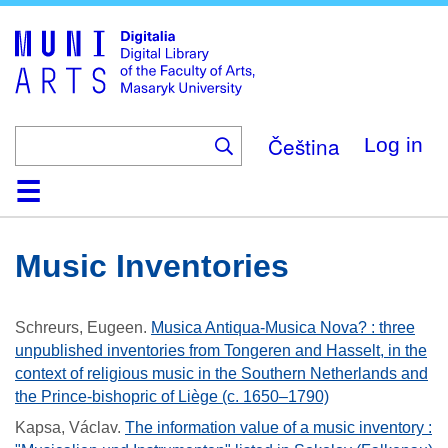
Skip
to
main
content
Čeština
Log in
Home
Collections
Browse
Search
About
Help
Contact
Digitalia
Music Inventories
Schreurs, Eugeen
.
Musica Antiqua-Musica Nova? : three
unpublished inventories from Tongeren and Hasselt, in the
context of religious music in the Southern Netherlands and
the Prince-bishopric of Liège (c. 1650–1790)
Kapsa, Václav
.
The information value of a music inventory :