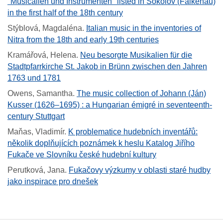
"Musicalien und Instrumenten" listed in Sokolov (Falkenau)
in the first half of the 18th century
Stýblová, Magdaléna
.
Italian music in the inventories of
Nitra from the 18th and early 19th centuries
Kramářová, Helena
.
Neu besorgte Musikalien für die
Stadtpfarrkirche St. Jakob in Brünn zwischen den Jahren
1763 und 1781
Owens, Samantha
.
The music collection of Johann (Ján)
Kusser (1626–1695) : a Hungarian émigré in seventeenth-
century Stuttgart
Maňas, Vladimír
.
K problematice hudebních inventářů:
několik doplňujících poznámek k heslu Katalog Jiřího
Fukače ve Slovníku české hudební kultury
Perutková, Jana
.
Fukačovy výzkumy v oblasti staré hudby
jako inspirace pro dnešek