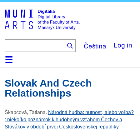
Skip
to
main
content
Čeština
Log in
Home
Collections
Browse
Search
About
Help
Contact
Digitalia
Slovak And Czech
Relationships
Škapcová, Tatiana
.
Národná hudba: nutnosť, alebo voľba?
: niekoľko poznámok k hudobným vzťahom Čechov a
Slovákov v období prvej Československej republiky