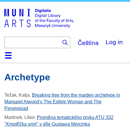
Skip
to
main
content
Čeština
Log in
Home
Collections
Browse
Search
About
Help
Contact
Digitalia
Archetype
Težak, Katja
.
Breaking free from the maiden archetype in
Margaret Atwood's The Edible Woman and The
Penelopiad
Martinek, Libor
.
Proměna tematického prvku ATU 332
"Kmotřička smrt" v díle Gustawa Morcinka