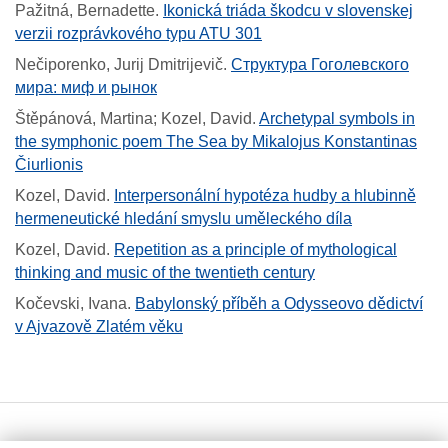
Pažitná, Bernadette
.
Ikonická triáda škodcu v slovenskej
verzii rozprávkového typu ATU 301
Nečiporenko, Jurij Dmitrijevič
.
Структура Гоголевского
мира: миф и рынок
Štěpánová, Martina; Kozel, David
.
Archetypal symbols in
the symphonic poem The Sea by Mikalojus Konstantinas
Čiurlionis
Kozel, David
.
Interpersonální hypotéza hudby a hlubinně
hermeneutické hledání smyslu uměleckého díla
Kozel, David
.
Repetition as a principle of mythological
thinking and music of the twentieth century
Kočevski, Ivana
.
Babylonský příběh a Odysseovo dědictví
v Ajvazově Zlatém věku