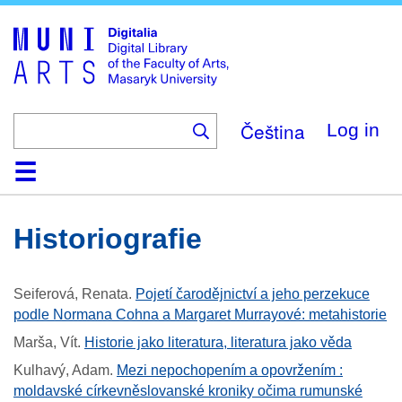
Skip
to
main
content
Čeština
Log in
Home
Collections
Browse
Search
About
Help
Contact
Digitalia
Historiografie
Seiferová, Renata
.
Pojetí čarodějnictví a jeho perzekuce
podle Normana Cohna a Margaret Murrayové: metahistorie
Marša, Vít
.
Historie jako literatura, literatura jako věda
Kulhavý, Adam
.
Mezi nepochopením a opovržením :
moldavské církevněslovanské kroniky očima rumunské