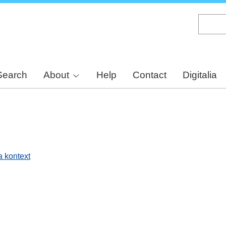
Skip
to
main
content
Search
About
Help
Contact
Digitalia
a kontext