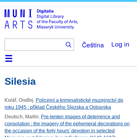
Skip
to
main
content
Čeština
Log in
Home
Collections
Browse
Search
About
Help
Contact
Digitalia
Silesia
Kolář, Ondřej
.
Policejní a kriminalistické muzejnictví do
roku 1945 : příklad Českého Slezska a Ostravska
Deutsch, Martin
.
Pre-lenten images of deterrence and
consolation : the imagery of the ephemeral decorations on
the occasion of the forty hours' devotion in selected