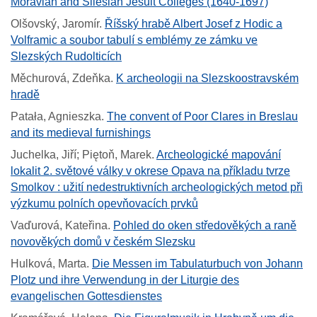
Moravian and Silesian Jesuit Colleges (1640-1697)
Olšovský, Jaromír
.
Říšský hrabě Albert Josef z Hodic a
Volframic a soubor tabulí s emblémy ze zámku ve
Slezských Rudolticích
Měchurová, Zdeňka
.
K archeologii na Slezskoostravském
hradě
Patała, Agnieszka
.
The convent of Poor Clares in Breslau
and its medieval furnishings
Juchelka, Jiří; Piętoň, Marek
.
Archeologické mapování
lokalit 2. světové války v okrese Opava na příkladu tvrze
Smolkov : užití nedestruktivních archeologických metod při
výzkumu polních opevňovacích prvků
Vaďurová, Kateřina
.
Pohled do oken středověkých a raně
novověkých domů v českém Slezsku
Hulková, Marta
.
Die Messen im Tabulaturbuch von Johann
Plotz und ihre Verwendung in der Liturgie des
evangelischen Gottesdienstes