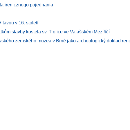
ta irenicznego pojednania
tavou v 16. století
tkům stavby kostela sv. Trojice ve Valašském Meziříčí
avského zemského muzea v Brně jako archeologický doklad ren