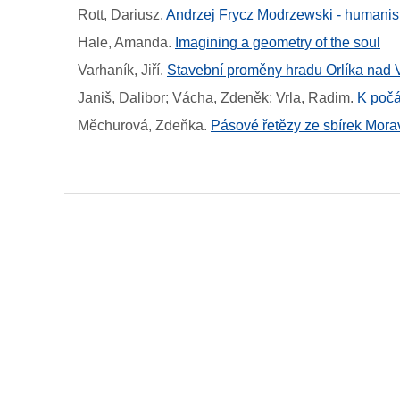
Rott, Dariusz
.
Andrzej Frycz Modrzewski - humanis
Hale, Amanda
.
Imagining a geometry of the soul
Varhaník, Jiří
.
Stavební proměny hradu Orlíka nad Vl
Janiš, Dalibor; Vácha, Zdeněk; Vrla, Radim
.
K počá
Měchurová, Zdeňka
.
Pásové řetězy ze sbírek Mor