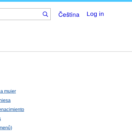
Čeština
Log in
la mujer
Chiesa
Renacimiento
s
amenů)