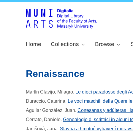
Home
Collections
Browse
Renaissance
Martín Clavijo, Milagro
.
Le dieci paradosse degli Ac
Duraccio, Caterina
.
Le voci maschili della Querell
Aguilar González, Juan
.
Cortesanas y adúlteras : 
Cerrato, Daniele
.
Genealogie di scrittrici in alcuni
Janišová, Jana
.
Stavba a hmotné vybavení moravs