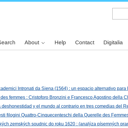
Skip
to
main
content
Search
About
Help
Contact
Digitalia
ademici Intronati da Siena (1564) : un espacio alternativo para 
e des femmes : Cristoforo Bronzini e Francesco Agostino della 
la deshonestidad y el mundo al contrario en tres comedias del 
 testi filogini Quattro-Cinquecenteschi della Querelle des Femme
kých zemských soudnic do roku 1620 : (analýza písemných pr