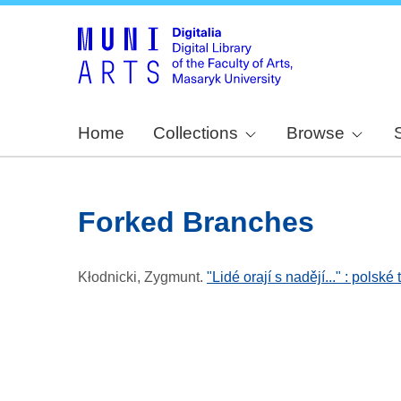
Home
Collections
Browse
Forked Branches
Kłodnicki, Zygmunt
.
"Lidé orají s nadějí..." : pols