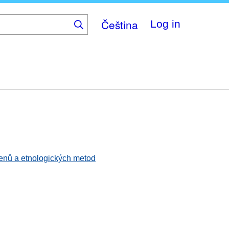
Čeština
Log in
amenů a etnologických metod