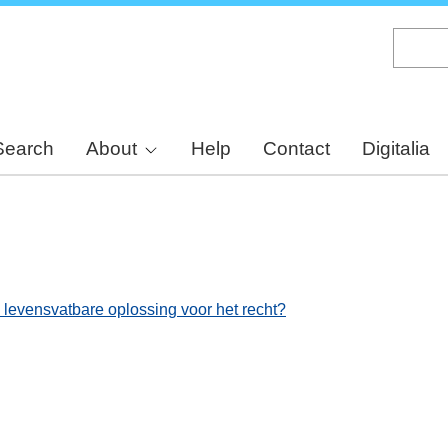
Skip
to
main
content
Search
About
Help
Contact
Digitalia
 levensvatbare oplossing voor het recht?