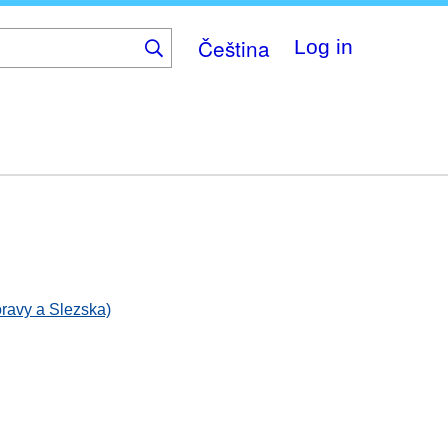
Čeština
Log in
oravy a Slezska)