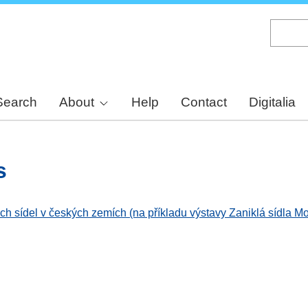
Skip
to
main
content
Search
About
Help
Contact
Digitalia
s
h sídel v českých zemích (na příkladu výstavy Zaniklá sídla M