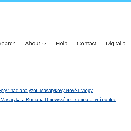
Skip
to
main
content
Search
About
Help
Contact
Digitalia
cepty : nad analýzou Masarykovy Nové Evropy
G. Masaryka a Romana Dmowského : komparativní pohled